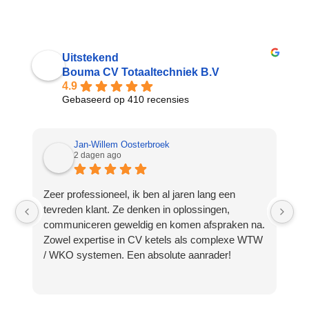
Uitstekend
Bouma CV Totaaltechniek B.V
4.9
Gebaseerd op 410 recensies
Jan-Willem Oosterbroek
2 dagen ago
Zeer professioneel, ik ben al jaren lang een
Bo
tevreden klant. Ze denken in oplossingen,
kl
communiceren geweldig en komen afspraken na.
su
Zowel expertise in CV ketels als complexe WTW
co
/ WKO systemen. Een absolute aanrader!
v