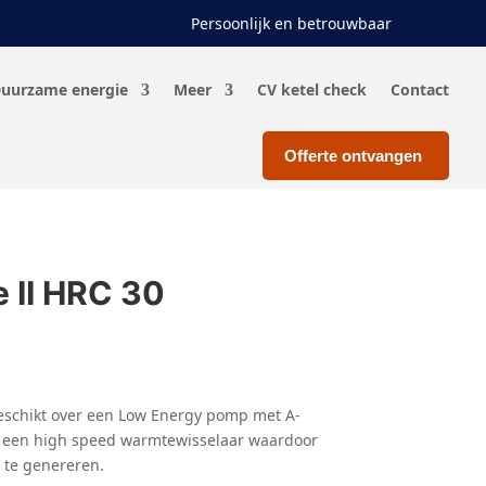
Persoonlijk en betrouwbaar
uurzame energie
Meer
CV ketel check
Contact
Offerte ontvangen
e II HRC 30
beschikt over een Low Energy pomp met A-
met een high speed warmtewisselaar waardoor
e te genereren.