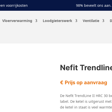
en voorrijkosten
98% beveelt ons aan.
Vloerverwarming
Loodgieterswerk
Ventilatie
D
Nefit Trendlin
€ Prijs op aanvraag
De Nefit TrendLine II HRC 30 
label. De ketel is uitgerust 
de ketel in staat is veel warmt