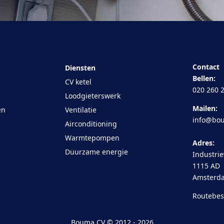
Contact
Diensten
Bellen:
CV ketel
020 260 
Loodgieterswerk
Mailen:
en
Ventilatie
info@bou
Airconditioning
Warmtepompen
Adres:
Duurzame energie
Industri
1115 AD
Amsterd
Routebes
Bouma CV © 2012 - 2026