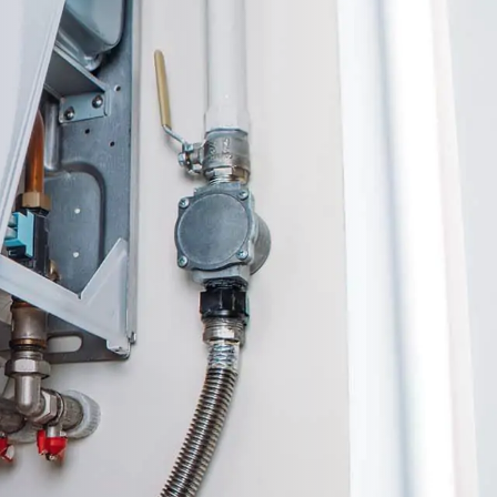
de
p
es