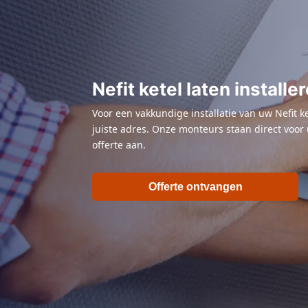
Nefit ketel laten installe
Voor een vakkundige installatie van uw Nefit k
juiste adres. Onze monteurs staan direct voor u
offerte aan.
Offerte ontvangen