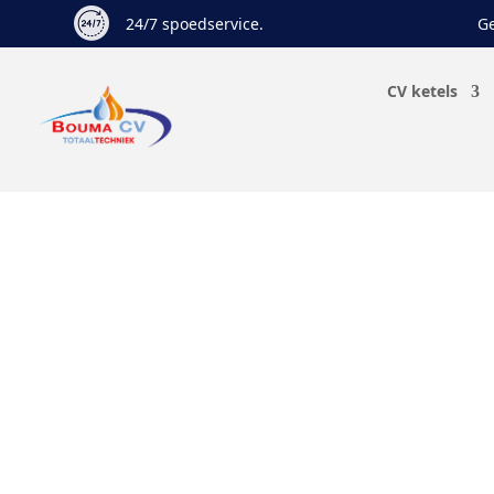
24/7 spoedservice.
Ge
CV ketels