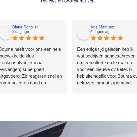
reviews en ontdek het zelf.
Diane Schöller
Ana Martinez
1 dag ago
6 dagen ago
Bouma heeft voor ons een hele
Een enige tijd geleden heb ik
ingewikkelde klus
wat bedrijven aangeschreven
(rookgasafvoer kanaal
om een offerte op te maken
vervangen) supergoed
voor een nieuwe cv ketel. Ik
uitgevoerd. Ze reageren snel en
heb uiteindelijk voor Bouma c
communiceren goed en
gekozen, omdat zij iemand
duidelijk. Echte vakmensen!
gratis langs lieten komen om 
zien wat de werkzaamheden
zouden zijn. Daarnaast had ik
nog 2 extra verzoeken, zoals
een radiator verwijderen en mi
expansievat verplaatsen. Bilal
heeft een offerte gemaakt en
daar ben ik mee akkoord