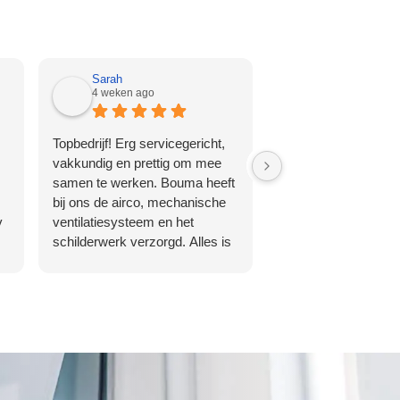
Sarah
Nicci Schölvin
4 weken ago
1 maand ago
Topbedrijf! Erg servicegericht,
Super blij met Bouma
vakkundig en prettig om mee
medewerkers Rookg
samen te werken. Bouma heeft
nwe ketel en verwa
bij ons de airco, mechanische
elementen vervang
v
ventilatiesysteem en het
schoon, kundig, be
schilderwerk verzorgd. Alles is
vriendelijk
te
netjes uitgevoerd en de
communicatie verliep soepel.
We zijn ontzettend tevreden
met het eindresultaat en raden
jn
Bouma dan ook zeker aan!