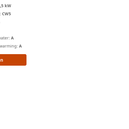
9,5 kW
e:
CW5
n
water:
A
erwarming:
A
en