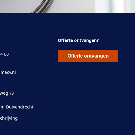
Offerte ontvangen?
24 60
Offerte ontvangen
macv.nl
eweg 79
am-Duivendrecht
chrijving