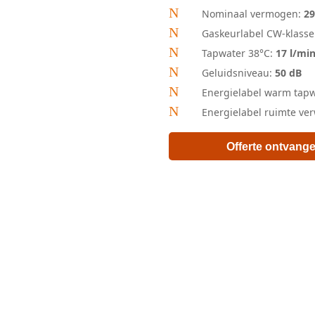
N
Nominaal vermogen:
2
N
Gaskeurlabel CW-klass
N
Tapwater 38°C:
17 l/mi
N
Geluidsniveau:
50 dB
N
Energielabel warm tap
N
Energielabel ruimte v
Offerte ontvang