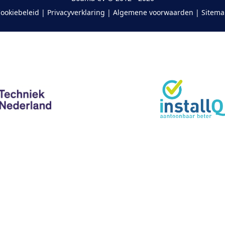
ookiebeleid
|
Privacyverklaring
|
Algemene voorwaarden
|
Sitem