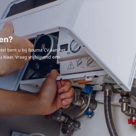
gegaan.
Binnen een week kwamen 2
mannen langs. Zeer beleefd,
vakkundig en werken netjes.
Leggen soort zeil neer zodat 
ren?
vloer zo min mogelijk vies
wordt en ruimen alles netjes o
etel bent u bij Bouma CV aan het
incl mijn radiator. Nadat alles
 klaar. Vraag vrijblijvend een
klaar was kreeg ik netje uitleg
van de ketel en uiteraard het
garantiebewijs. Werd nog netj
na gebeld of alles goed was
gegaan. Dank Bouma voor je
snelle en goede service.