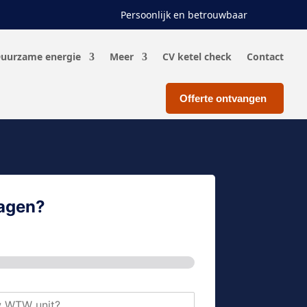
Persoonlijk en betrouwbaar
uurzame energie
Meer
CV ketel check
Contact
Offerte ontvangen
ragen?