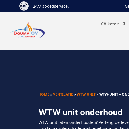
24/7 spoedservice.
Ge
CV ketels
HOME
»
VENTILATIE
»
WTW UNIT
»
WTW-UNIT – O
WTW unit onderhoud
WTW unit laten onderhouden? Verleng de lev
voorkom grote schade met regelmatig onderhou