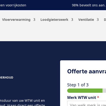
en voorrijkosten
98% beveelt ons aan.
Vloerverwarming
Loodgieterswerk
Ventilatie
D
Offerte aanv
NDERHOUD
Step
1
of 3
Merk WTW unit
*
ensduur van uw WTW unit en
d. Vraag direct een offerte