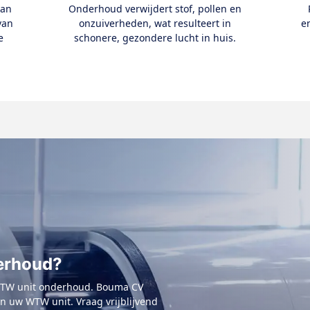
van
Onderhoud verwijdert stof, pollen en
van
onzuiverheden, wat resulteert in
en
e
schonere, gezondere lucht in huis.
erhoud?
WTW unit onderhoud. Bouma CV
an uw WTW unit. Vraag vrijblijvend