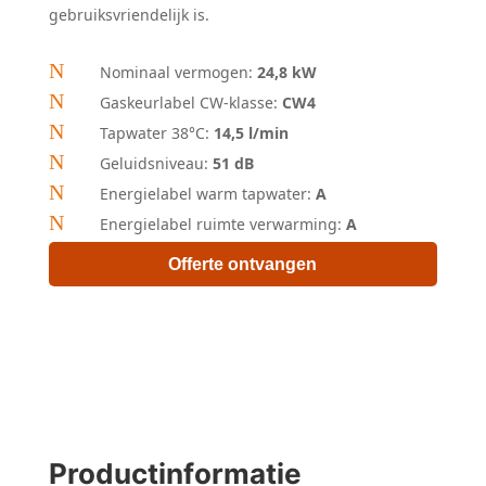
gebruiksvriendelijk is.
N
Nominaal vermogen:
24,8 kW
N
Gaskeurlabel CW-klasse:
CW4
N
Tapwater 38°C:
14,5 l/min
N
Geluidsniveau:
51 dB
N
Energielabel warm tapwater:
A
N
Energielabel ruimte verwarming:
A
Offerte ontvangen
Productinformatie