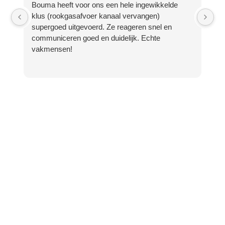
Bouma heeft voor ons een hele ingewikkelde
Ee
klus (rookgasafvoer kanaal vervangen)
aa
supergoed uitgevoerd. Ze reageren snel en
ee
communiceren goed en duidelijk. Echte
Bo
vakmensen!
la
we
no
ve
Bi
me
Bi
be
so
vi
ra
ui
ga
al
sn