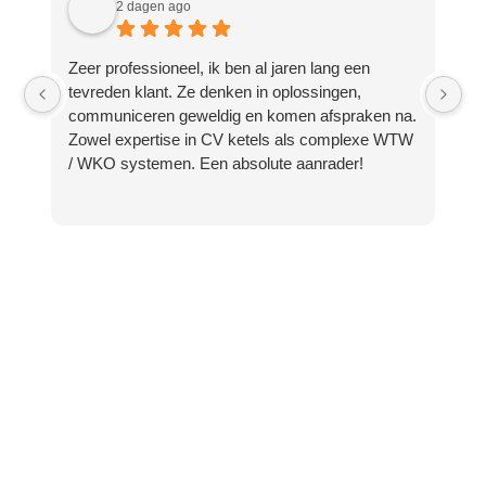
2 dagen ago
Zeer professioneel, ik ben al jaren lang een
Bo
tevreden klant. Ze denken in oplossingen,
kl
communiceren geweldig en komen afspraken na.
su
Zowel expertise in CV ketels als complexe WTW
co
/ WKO systemen. Een absolute aanrader!
v