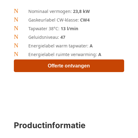
N
Nominaal vermogen:
23,8 kW
N
Gaskeurlabel CW-klasse:
CW4
N
Tapwater 38°C:
13 l/min
N
Geluidsniveau:
47
N
Energielabel warm tapwater:
A
N
Energielabel ruimte verwarming:
A
Offerte ontvangen
Productinformatie