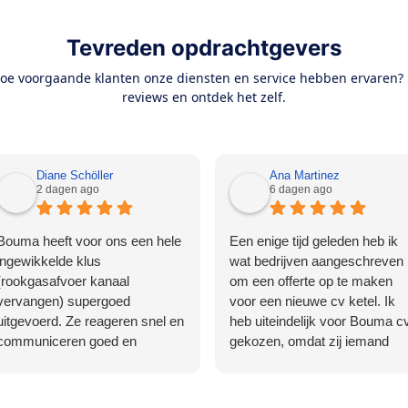
Tevreden opdrachtgevers
e voorgaande klanten onze diensten en service hebben ervaren? 
reviews en ontdek het zelf.
Diane Schöller
Ana Martinez
2 dagen ago
6 dagen ago
Bouma heeft voor ons een hele
Een enige tijd geleden heb ik
ingewikkelde klus
wat bedrijven aangeschreven
(rookgasafvoer kanaal
om een offerte op te maken
vervangen) supergoed
voor een nieuwe cv ketel. Ik
uitgevoerd. Ze reageren snel en
heb uiteindelijk voor Bouma c
communiceren goed en
gekozen, omdat zij iemand
duidelijk. Echte vakmensen!
gratis langs lieten komen om 
zien wat de werkzaamheden
zouden zijn. Daarnaast had ik