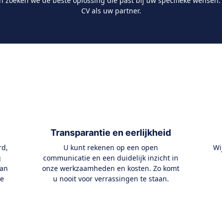
 en zoeken we de beste oplossing die past bij uw specifieke wense
CV als uw partner.
Transparantie en eerlijkheid
rd,
U kunt rekenen op een open
Wi
g
communicatie en een duidelijk inzicht in
aan
onze werkzaamheden en kosten. Zo komt
ce
u nooit voor verrassingen te staan.