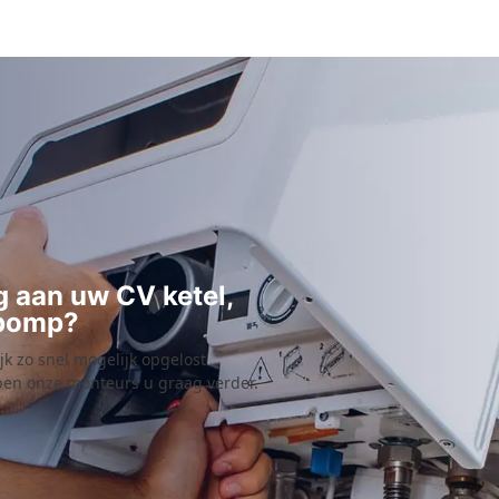
nog 2 extra verzoeken, zoals
een radiator verwijderen en mi
expansievat verplaatsen. Bilal
heeft een offerte gemaakt en
daar ben ik mee akkoord
gegaan.
Binnen een week kwamen 2
mannen langs. Zeer beleefd,
vakkundig en werken netjes.
Leggen soort zeil neer zodat 
vloer zo min mogelijk vies
wordt en ruimen alles netjes o
ng aan uw CV ketel,
incl mijn radiator. Nadat alles
epomp?
klaar was kreeg ik netje uitleg
ijk zo snel mogelijk opgelost
van de ketel en uiteraard het
lpen onze monteurs u graag verder.
garantiebewijs. Werd nog netj
na gebeld of alles goed was
gegaan. Dank Bouma voor je
snelle en goede service.