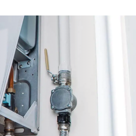
met het eindresultaat en raden
jn
Bouma dan ook zeker aan!
de
p
es