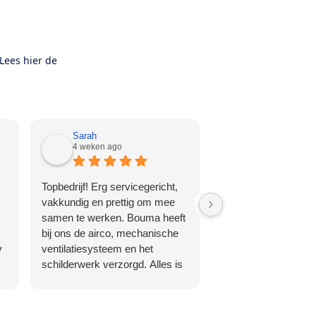
Lees hier de
Sarah
Nicci Schölvin
4 weken ago
1 maand ago
Topbedrijf! Erg servicegericht,
Super blij met Bouma
vakkundig en prettig om mee
medewerkers Rookg
samen te werken. Bouma heeft
nwe ketel en verwa
bij ons de airco, mechanische
elementen vervang
v
ventilatiesysteem en het
schoon, kundig, be
schilderwerk verzorgd. Alles is
vriendelijk
te
netjes uitgevoerd en de
communicatie verliep soepel.
We zijn ontzettend tevreden