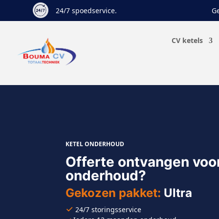
24/7 spoedservice.
Ge
CV ketels
KETEL ONDERHOUD
Offerte ontvangen voor
onderhoud?
Gekozen pakket:
Ultra
✓
24/7 storingsservice