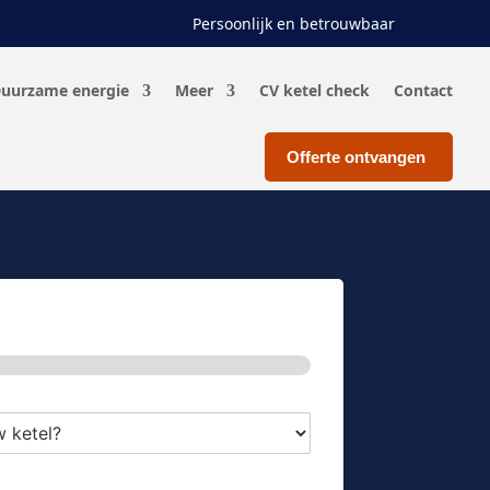
Persoonlijk en betrouwbaar
uurzame energie
Meer
CV ketel check
Contact
Offerte ontvangen