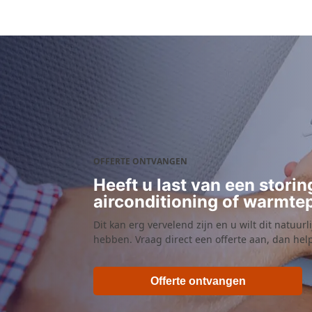
OFFERTE ONTVANGEN
Heeft u last van een stori
airconditioning of warmt
Dit kan erg vervelend zijn en u wilt dit natuurl
hebben. Vraag direct een offerte aan, dan he
Offerte ontvangen