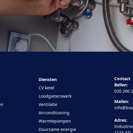
Contact
Diensten
Bellen:
CV ketel
020 260 
Loodgieterswerk
Mailen:
en
Ventilatie
info@bou
Airconditioning
Adres:
Warmtepompen
Industri
Duurzame energie
1115 AD