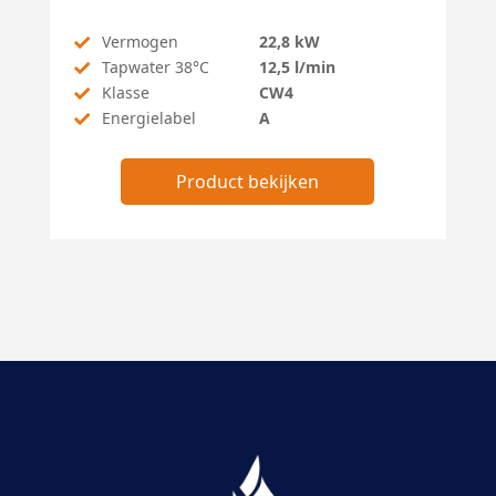
✓
Vermogen
22,8 kW
✓
Tapwater 38°C
12,5 l/min
✓
Klasse
CW4
✓
Energielabel
A
Product bekijken