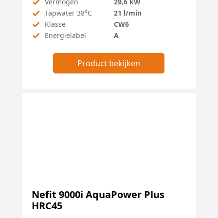
✓
Vermogen
29,6 kW
✓
Tapwater 38°C
21 l/min
✓
Klasse
CW6
✓
Energielabel
A
Product bekijken
Nefit 9000i AquaPower Plus
HRC45