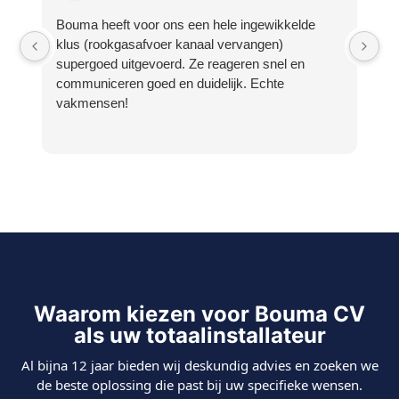
Bouma heeft voor ons een hele ingewikkelde
Ee
klus (rookgasafvoer kanaal vervangen)
aa
supergoed uitgevoerd. Ze reageren snel en
ee
communiceren goed en duidelijk. Echte
Bo
vakmensen!
la
we
no
ve
Bi
me
Bi
be
so
vi
ra
Waarom kiezen voor Bouma CV
ui
als uw totaalinstallateur
ga
al
Al bijna 12 jaar bieden wij deskundig advies en zoeken we
sn
de beste oplossing die past bij uw specifieke wensen.